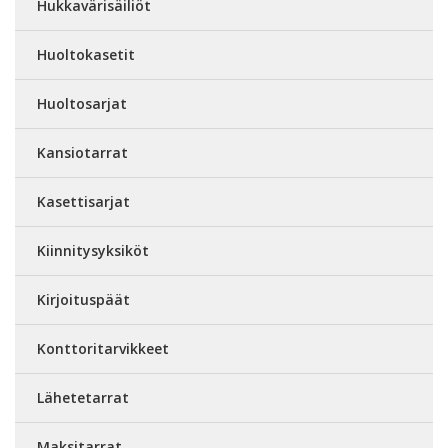
Hukkavärisäiliöt
Huoltokasetit
Huoltosarjat
Kansiotarrat
Kasettisarjat
Kiinnitysyksiköt
Kirjoituspäät
Konttoritarvikkeet
Lähetetarrat
Maksitarrat