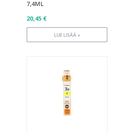
7,4ML
20,45
€
LUE LISÄÄ »