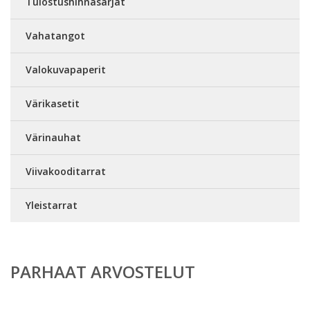
Tulostushihnasarjat
Vahatangot
Valokuvapaperit
Värikasetit
Värinauhat
Viivakooditarrat
Yleistarrat
PARHAAT ARVOSTELUT