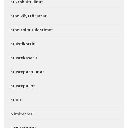
Mikrokuituliinat
Monikäyttötarrat
Monitoimitulostimet
Muistikortit
Mustekasetit
Mustepatruunat
Mustepullot
Muut
Nimitarrat
Osoitetarrat