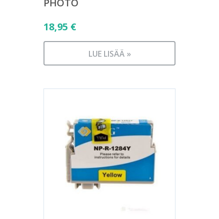
PHOTO
18,95
€
LUE LISÄÄ »