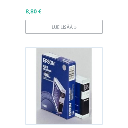
8,80
€
LUE LISÄÄ »