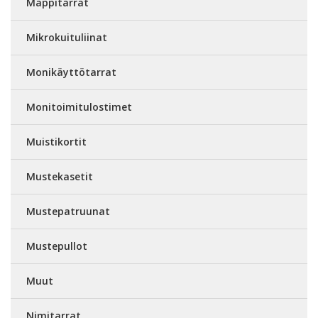
Mappitarrat
Mikrokuituliinat
Monikäyttötarrat
Monitoimitulostimet
Muistikortit
Mustekasetit
Mustepatruunat
Mustepullot
Muut
Nimitarrat