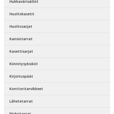
Hukkavärisäiliöt
Huoltokasetit
Huoltosarjat
Kansiotarrat
Kasettisarjat
Kiinnitysyksiköt
Kirjoituspäät
Konttoritarvikkeet
Lähetetarrat
Maksitarrat