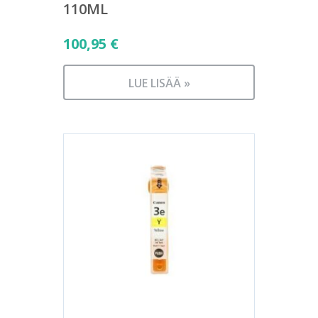
110ML
100,95
€
LUE LISÄÄ »