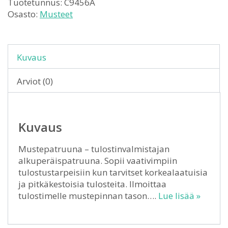
Tuotetunnus:
C9456A
Osasto:
Musteet
Kuvaus
Arviot (0)
Kuvaus
Mustepatruuna – tulostinvalmistajan
alkuperäispatruuna. Sopii vaativimpiin
tulostustarpeisiin kun tarvitset korkealaatuisia
ja pitkäkestoisia tulosteita. Ilmoittaa
tulostimelle mustepinnan tason….
Lue lisää »