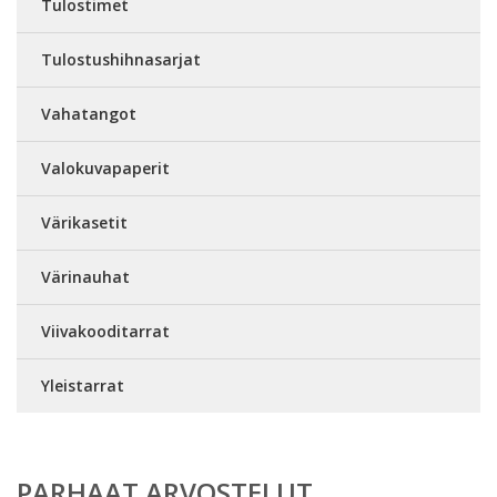
Tulostimet
Tulostushihnasarjat
Vahatangot
Valokuvapaperit
Värikasetit
Värinauhat
Viivakooditarrat
Yleistarrat
PARHAAT ARVOSTELUT