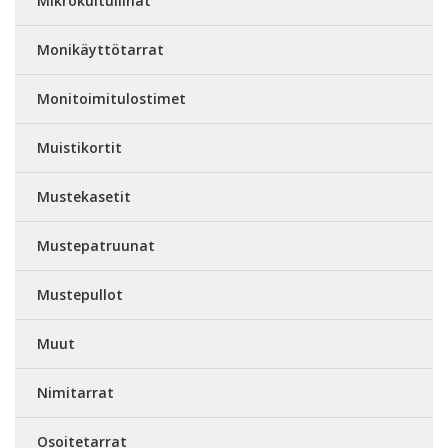
Mikrokuituliinat
Monikäyttötarrat
Monitoimitulostimet
Muistikortit
Mustekasetit
Mustepatruunat
Mustepullot
Muut
Nimitarrat
Osoitetarrat