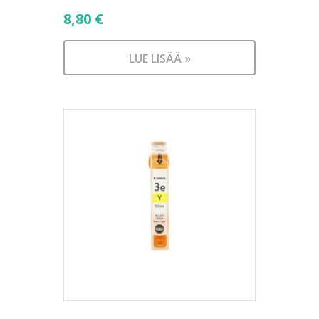
8,80
€
LUE LISÄÄ »