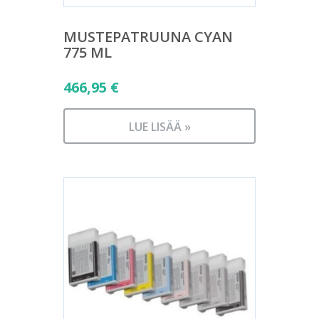
MUSTEPATRUUNA CYAN
775 ML
466,95
€
LUE LISÄÄ »