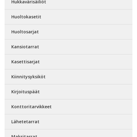
Hukkavärisäiliöt
Huoltokasetit
Huoltosarjat
Kansiotarrat
Kasettisarjat
Kiinnitysyksiköt
Kirjoituspäät
Konttoritarvikkeet
Lähetetarrat
Maksitarrat