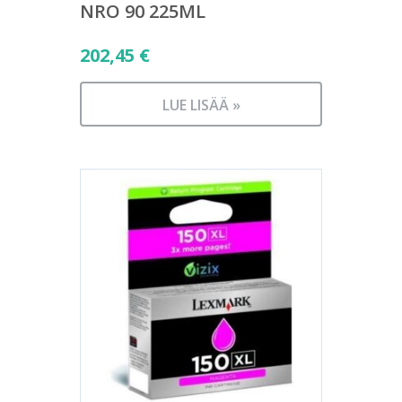
NRO 90 225ML
202,45
€
LUE LISÄÄ »