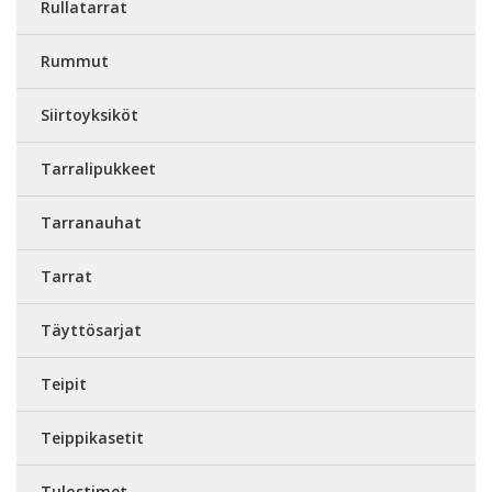
Rullatarrat
Rummut
Siirtoyksiköt
Tarralipukkeet
Tarranauhat
Tarrat
Täyttösarjat
Teipit
Teippikasetit
Tulostimet