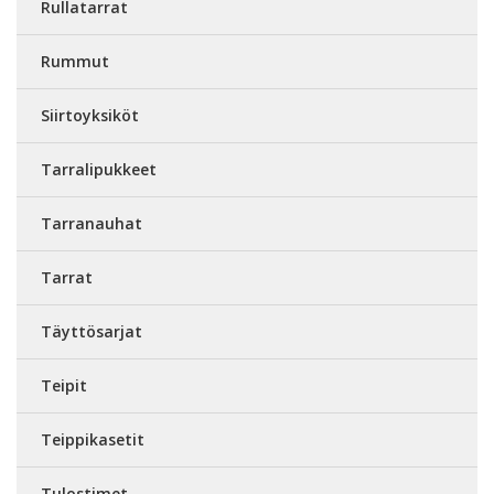
Rullatarrat
Rummut
Siirtoyksiköt
Tarralipukkeet
Tarranauhat
Tarrat
Täyttösarjat
Teipit
Teippikasetit
Tulostimet