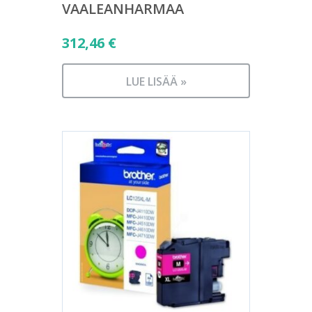
VAALEANHARMAA
312,46
€
LUE LISÄÄ »