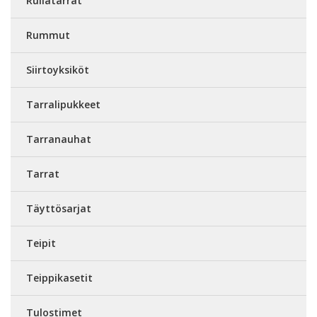
Rullatarrat
Rummut
Siirtoyksiköt
Tarralipukkeet
Tarranauhat
Tarrat
Täyttösarjat
Teipit
Teippikasetit
Tulostimet