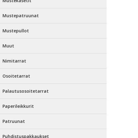
Mustekasetit
Mustepatruunat
Mustepullot
Muut
Nimitarrat
Osoitetarrat
Palautusosoitetarrat
Paperileikkurit
Patruunat
Puhdistuspakkaukset