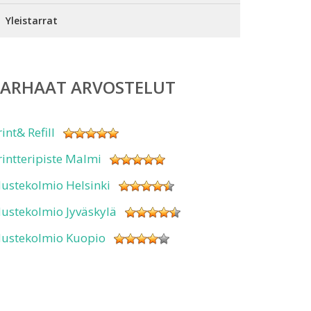
Yleistarrat
PARHAAT ARVOSTELUT
rint& Refill
rintteripiste Malmi
ustekolmio Helsinki
ustekolmio Jyväskylä
ustekolmio Kuopio