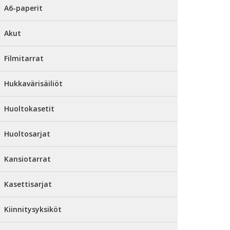
A6-paperit
Akut
Filmitarrat
Hukkavärisäiliöt
Huoltokasetit
Huoltosarjat
Kansiotarrat
Kasettisarjat
Kiinnitysyksiköt