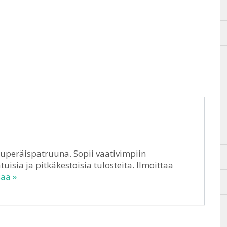
uperäispatruuna. Sopii vaativimpiin
tuisia ja pitkäkestoisia tulosteita. Ilmoittaa
sää »