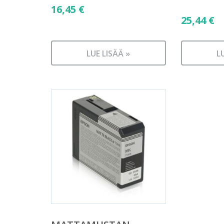
16,45
€
25,44
€
LUE LISÄÄ »
L