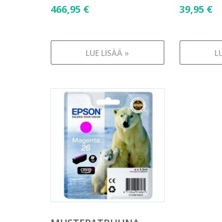
466,95
€
39,95
€
LUE LISÄÄ »
L