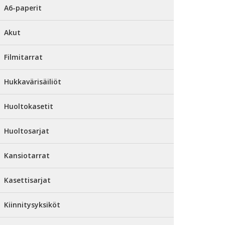
A6-paperit
Akut
Filmitarrat
Hukkavärisäiliöt
Huoltokasetit
Huoltosarjat
Kansiotarrat
Kasettisarjat
Kiinnitysyksiköt