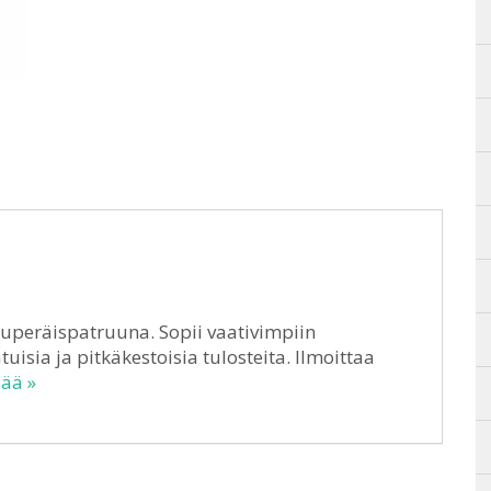
uperäispatruuna. Sopii vaativimpiin
tuisia ja pitkäkestoisia tulosteita. Ilmoittaa
sää »