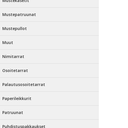
Mustekasetit
Mustepatruunat
Mustepullot
Muut
Nimitarrat
Osoitetarrat
Palautusosoitetarrat
Paperileikkurit
Patruunat
Puhdistuspakkaukset