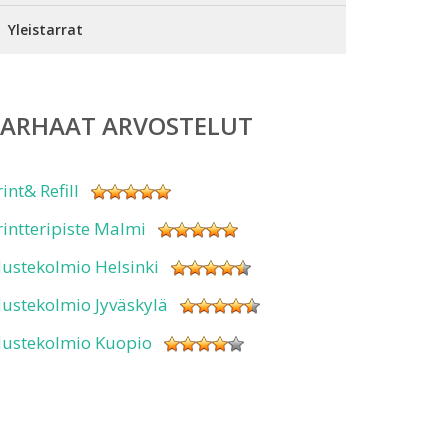
Yleistarrat
PARHAAT ARVOSTELUT
rint& Refill
rintteripiste Malmi
ustekolmio Helsinki
ustekolmio Jyväskylä
ustekolmio Kuopio