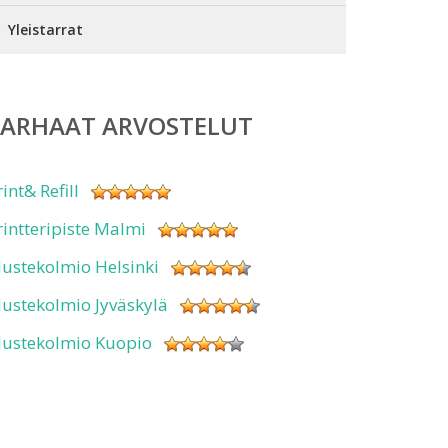
Yleistarrat
PARHAAT ARVOSTELUT
rint& Refill
rintteripiste Malmi
ustekolmio Helsinki
ustekolmio Jyväskylä
ustekolmio Kuopio