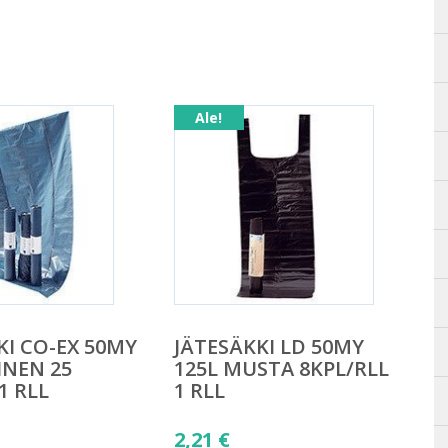
Ale!
KI CO-EX 50MY
JÄTESÄKKI LD 50MY
INEN 25
125L MUSTA 8KPL/RLL
1 RLL
1 RLL
äinen
Alkuperäinen
2,21
€