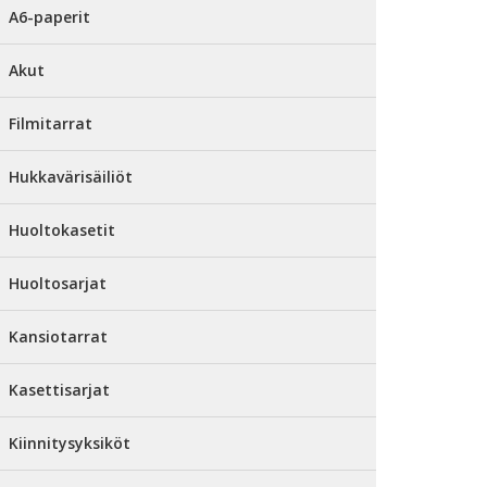
A6-paperit
Akut
Filmitarrat
Hukkavärisäiliöt
Huoltokasetit
Huoltosarjat
Kansiotarrat
Kasettisarjat
Kiinnitysyksiköt