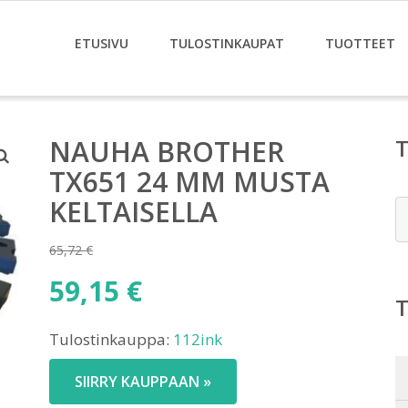
ETUSIVU
TULOSTINKAUPAT
TUOTTEET
NAUHA BROTHER
TX651 24 MM MUSTA
KELTAISELLA
E
65,72
€
Alkuperäinen
59,15
€
hinta
Nykyinen
oli:
Tulostinkauppa:
112ink
hinta
65,72 €.
on:
SIIRRY KAUPPAAN »
59,15 €.