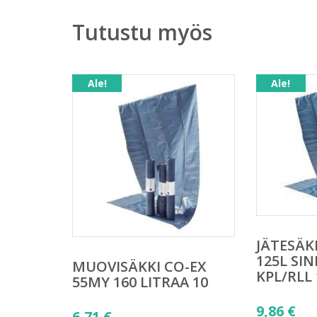
Tutustu myös
Ale!
Ale!
JÄTESÄK
125L SIN
MUOVISÄKKI CO-EX
KPL/RLL 
55MY 160 LITRAA 10
Alkuper
9,86
€
Alkuperäinen
6,71
€