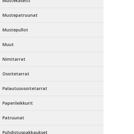
Mustekasetit
Mustepatruunat
Mustepullot
Muut
Nimitarrat
Osoitetarrat
Palautusosoitetarrat
Paperileikkurit
Patruunat
Puhdistuspakkaukset