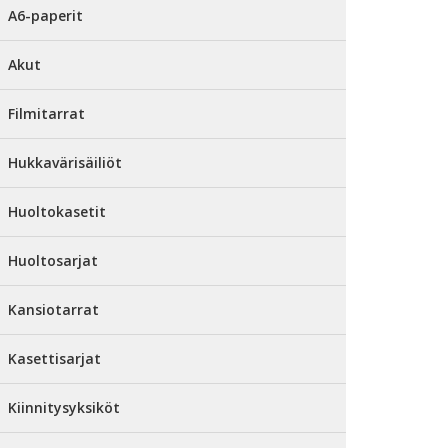
A6-paperit
Akut
Filmitarrat
Hukkavärisäiliöt
Huoltokasetit
Huoltosarjat
Kansiotarrat
Kasettisarjat
Kiinnitysyksiköt