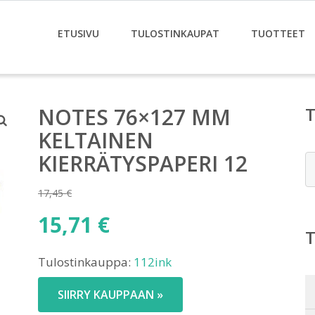
ETUSIVU
TULOSTINKAUPAT
TUOTTEET
NOTES 76×127 MM
KELTAINEN
KIERRÄTYSPAPERI 12
E
17,45
€
Alkuperäinen
15,71
€
hinta
Nykyinen
oli:
Tulostinkauppa:
112ink
hinta
17,45 €.
on:
SIIRRY KAUPPAAN »
15,71 €.