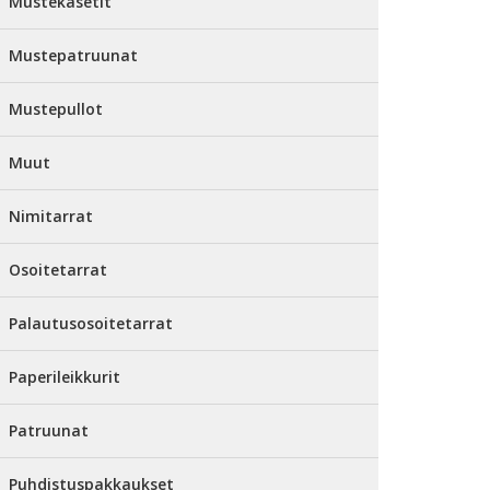
Mustekasetit
Mustepatruunat
Mustepullot
Muut
Nimitarrat
Osoitetarrat
Palautusosoitetarrat
Paperileikkurit
Patruunat
Puhdistuspakkaukset