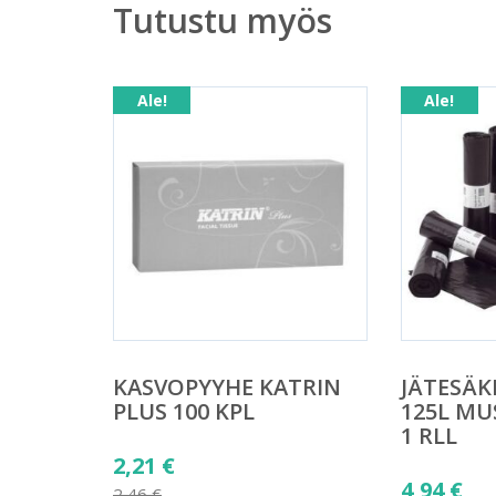
Tutustu myös
Ale!
Ale!
KASVOPYYHE KATRIN
JÄTESÄK
PLUS 100 KPL
125L MU
1 RLL
Alkuperäinen
2,21
€
Alkuper
4,94
€
hinta
2,46
€