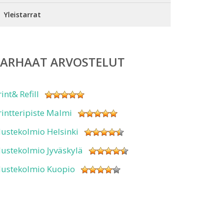
Yleistarrat
PARHAAT ARVOSTELUT
rint& Refill
rintteripiste Malmi
ustekolmio Helsinki
ustekolmio Jyväskylä
ustekolmio Kuopio