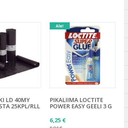
Ale!
KI LD 40MY
PIKALIIMA LOCTITE
STA 25KPL/RLL
POWER EASY GEELI 3 G
Alkuperäinen
6,25
€
äinen
hinta
6,94
€