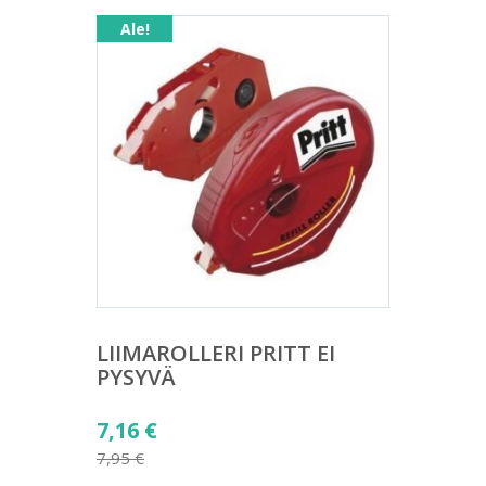
Ale!
LIIMAROLLERI PRITT EI
PYSYVÄ
Alkuperäinen
7,16
€
hinta
7,95
€