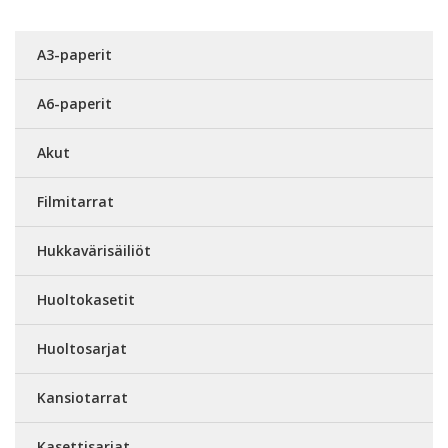
A3-paperit
A6-paperit
Akut
Filmitarrat
Hukkavärisäiliöt
Huoltokasetit
Huoltosarjat
Kansiotarrat
Kasettisarjat