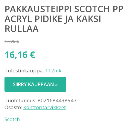
PAKKAUSTEIPPI SCOTCH PP
ACRYL PIDIKE JA KAKSI
RULLAA
17,96
€
Alkuperäinen
16,16
€
hinta
Nykyinen
oli:
Tulostinkauppa:
112ink
hinta
17,96 €.
on:
SIIRRY KAUPPAAN »
16,16 €.
Tuotetunnus:
8021684438547
Osasto:
Konttoritarvikkeet
Scotch