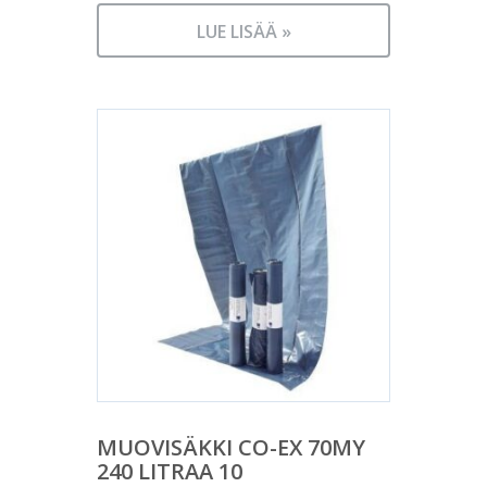
Nykyinen
oli:
hinta
7,95 €.
LUE LISÄÄ »
on:
7,16 €.
MUOVISÄKKI CO-EX 70MY
240 LITRAA 10