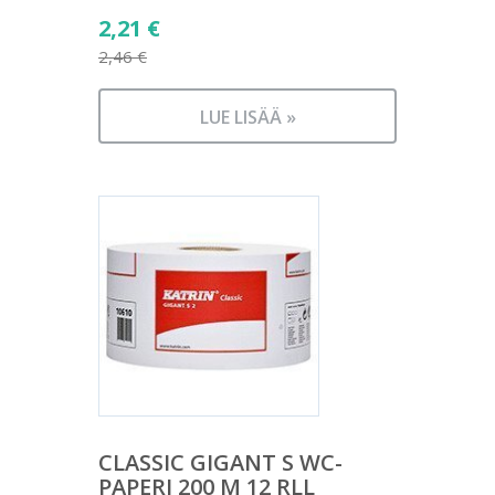
Alkuperäinen
2,21
€
hinta
2,46
€
Nykyinen
oli:
hinta
2,46 €.
LUE LISÄÄ »
on:
2,21 €.
CLASSIC GIGANT S WC-
PAPERI 200 M 12 RLL