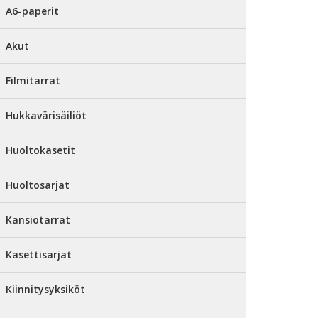
A6-paperit
Akut
Filmitarrat
Hukkavärisäiliöt
Huoltokasetit
Huoltosarjat
Kansiotarrat
Kasettisarjat
Kiinnitysyksiköt