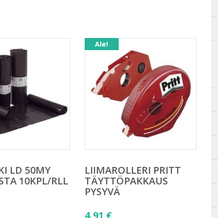
Ale!
KI LD 50MY
LIIMAROLLERI PRITT
STA 10KPL/RLL
TÄYTTÖPAKKAUS
PYSYVÄ
äinen
Alkuperäinen
4,91
€