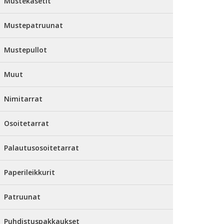
Mustekasetit
Mustepatruunat
Mustepullot
Muut
Nimitarrat
Osoitetarrat
Palautusosoitetarrat
Paperileikkurit
Patruunat
Puhdistuspakkaukset