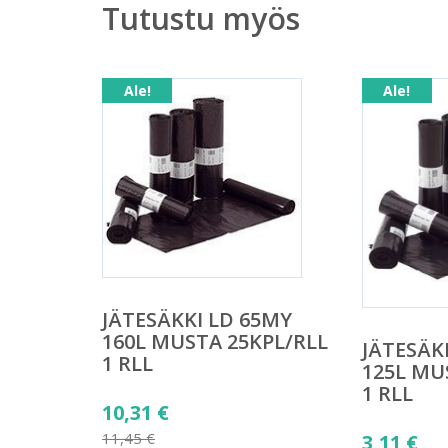
Tutustu myös
Ale!
Ale!
JÄTESÄKKI LD 65MY
160L MUSTA 25KPL/RLL
JÄTESÄK
1 RLL
125L MU
1 RLL
Alkuperäinen
10,31
€
hinta
Alkuper
11,45
€
3,11
€