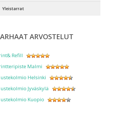
Yleistarrat
PARHAAT ARVOSTELUT
rint& Refill
rintteripiste Malmi
ustekolmio Helsinki
ustekolmio Jyväskylä
ustekolmio Kuopio