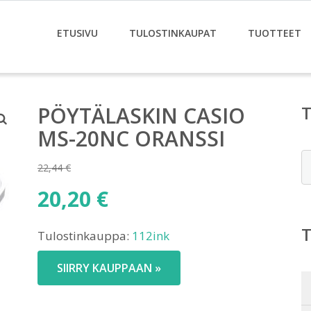
ETUSIVU
TULOSTINKAUPAT
TUOTTEET
PÖYTÄLASKIN CASIO
MS-20NC ORANSSI
E
22,44
€
Alkuperäinen
20,20
€
hinta
Nykyinen
oli:
Tulostinkauppa:
112ink
hinta
22,44 €.
on:
SIIRRY KAUPPAAN »
20,20 €.