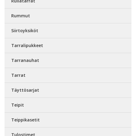
Rullatarrat
Rummut
Siirtoyksiköt
Tarralipukkeet
Tarranauhat
Tarrat
Täyttösarjat
Teipit
Teippikasetit
Tulostimet