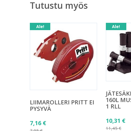
Tutustu myös
Ale!
Ale!
JÄTESÄK
160L MU
LIIMAROLLERI PRITT EI
1 RLL
PYSYVÄ
Alkuper
10,31
€
Alkuperäinen
7,16
€
hinta
11,45
€
hinta
7,95
€