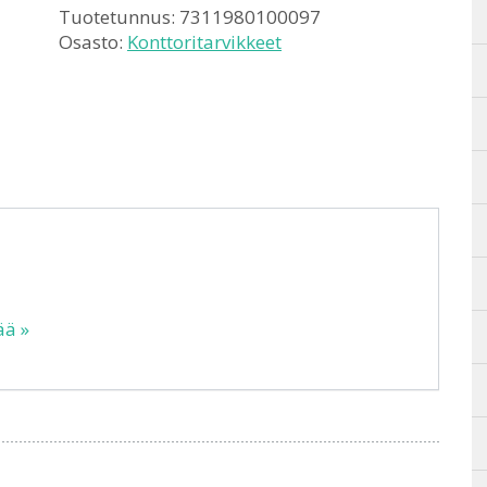
Tuotetunnus:
7311980100097
Osasto:
Konttoritarvikkeet
ää »