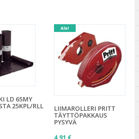
Ale!
KI LD 65MY
STA 25KPL/RLL
LIIMAROLLERI PRITT
TÄYTTÖPAKKAUS
PYSYVÄ
äinen
Alkuperäinen
4,91
€