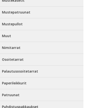
Mustekasetit
Mustepatruunat
Mustepullot
Muut
Nimitarrat
Osoitetarrat
Palautusosoitetarrat
Paperileikkurit
Patruunat
Puhdistuspakkaukset