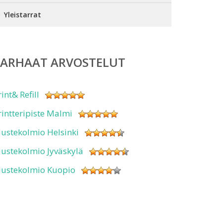
Yleistarrat
PARHAAT ARVOSTELUT
rint& Refill
rintteripiste Malmi
ustekolmio Helsinki
ustekolmio Jyväskylä
ustekolmio Kuopio