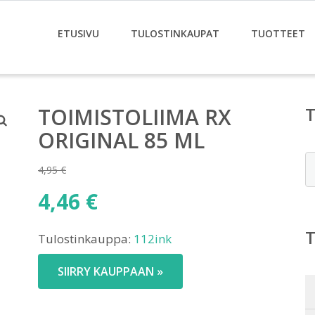
ETUSIVU
TULOSTINKAUPAT
TUOTTEET
TOIMISTOLIIMA RX
ORIGINAL 85 ML
E
4,95
€
Alkuperäinen
4,46
€
hinta
Nykyinen
oli:
Tulostinkauppa:
112ink
hinta
4,95 €.
on:
SIIRRY KAUPPAAN »
4,46 €.