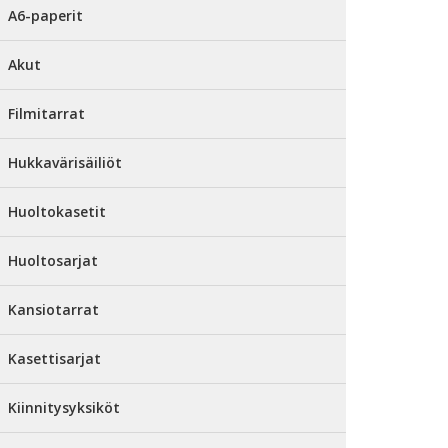
A6-paperit
Akut
Filmitarrat
Hukkavärisäiliöt
Huoltokasetit
Huoltosarjat
Kansiotarrat
Kasettisarjat
Kiinnitysyksiköt