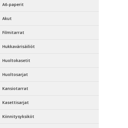
A6-paperit
Akut
Filmitarrat
Hukkavärisäiliöt
Huoltokasetit
Huoltosarjat
Kansiotarrat
Kasettisarjat
Kiinnitysyksiköt