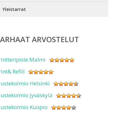
Yleistarrat
PARHAAT ARVOSTELUT
rintteripiste Malmi
rint& Refill
ustekolmio Helsinki
ustekolmio Jyväskylä
ustekolmio Kuopio