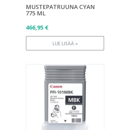
MUSTEPATRUUNA CYAN
775 ML
466,95
€
LUE LISÄÄ »