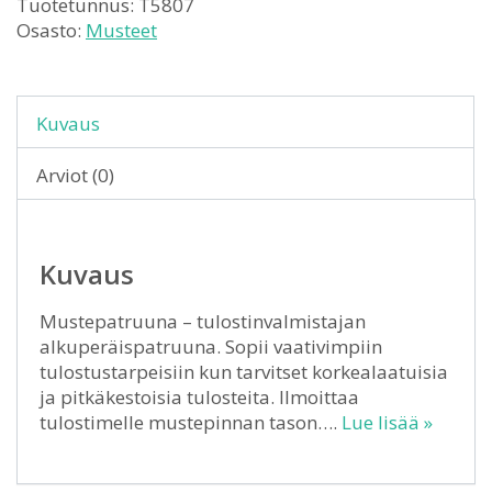
Tuotetunnus:
T5807
Osasto:
Musteet
Kuvaus
Arviot (0)
Kuvaus
Mustepatruuna – tulostinvalmistajan
alkuperäispatruuna. Sopii vaativimpiin
tulostustarpeisiin kun tarvitset korkealaatuisia
ja pitkäkestoisia tulosteita. Ilmoittaa
tulostimelle mustepinnan tason….
Lue lisää »