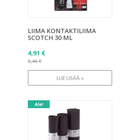
LIIMA KONTAKTILIIMA
SCOTCH 30 ML
Alkuperäinen
4,91
€
hinta
5,46
€
Nykyinen
oli:
hinta
5,46 €.
LUE LISÄÄ »
on:
4,91 €.
Ale!