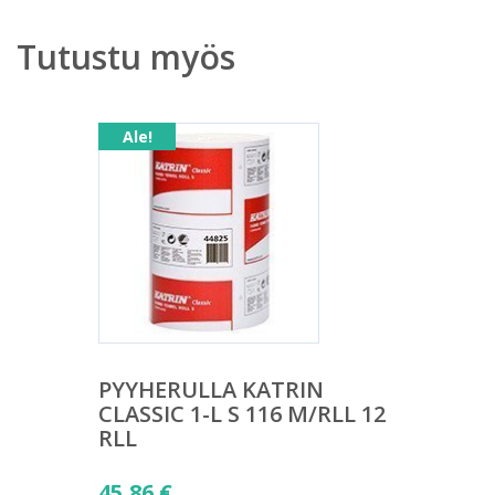
Tutustu myös
Ale!
PYYHERULLA KATRIN
CLASSIC 1-L S 116 M/RLL 12
RLL
Alkuperäinen
45,86
€