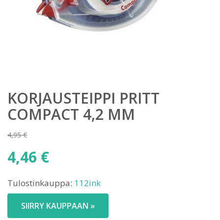
KORJAUSTEIPPI PRITT
COMPACT 4,2 MM
4,95
€
Alkuperäinen
4,46
€
hinta
Nykyinen
oli:
Tulostinkauppa:
112ink
hinta
4,95 €.
on:
SIIRRY KAUPPAAN »
4,46 €.