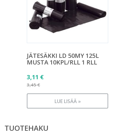
JÄTESÄKKI LD 50MY 125L
MUSTA 10KPL/RLL 1 RLL
Alkuperäinen
3,11
€
hinta
3,45
€
Nykyinen
oli:
hinta
3,45 €.
LUE LISÄÄ »
on:
3,11 €.
TUOTEHAKU