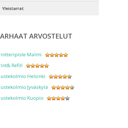
Yleistarrat
PARHAAT ARVOSTELUT
rintteripiste Malmi
rint& Refill
ustekolmio Helsinki
ustekolmio Jyväskylä
ustekolmio Kuopio