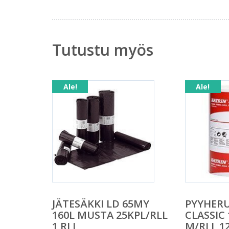
Tutustu myös
Ale!
Ale!
JÄTESÄKKI LD 65MY
PYYHERU
160L MUSTA 25KPL/RLL
CLASSIC 
1 RLL
M/RLL 12