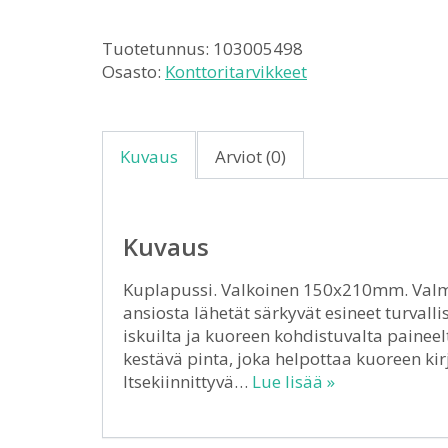
Tuotetunnus:
103005498
Osasto:
Konttoritarvikkeet
Kuvaus
Arviot (0)
Kuvaus
Kuplapussi. Valkoinen 150x210mm. Valmi
ansiosta lähetät särkyvät esineet turvalli
iskuilta ja kuoreen kohdistuvalta paineel
kestävä pinta, joka helpottaa kuoreen kirj
Itsekiinnittyvä…
Lue lisää »