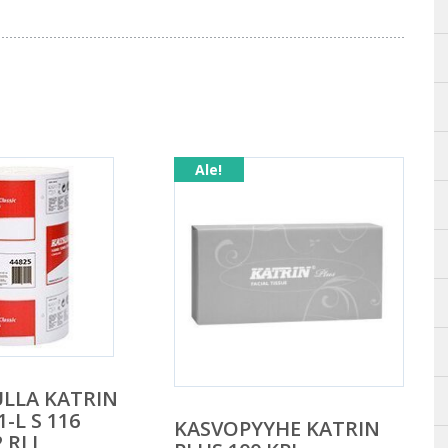
Ale!
LLA KATRIN
1-L S 116
KASVOPYYHE KATRIN
 RLL