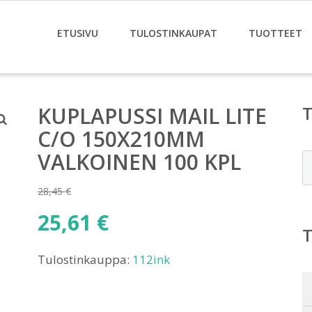
ETUSIVU
TULOSTINKAUPAT
TUOTTEET
KUPLAPUSSI MAIL LITE
C/O 150X210MM
VALKOINEN 100 KPL
E
28,45
€
Alkuperäinen
25,61
€
hinta
Nykyinen
oli:
Tulostinkauppa:
112ink
hinta
28,45 €.
on:
25,61 €.