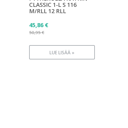
CLASSIC 1-L S 116
M/RLL 12 RLL
Alkuperäinen
45,86
€
hinta
50,95
€
Nykyinen
oli:
hinta
50,95 €.
LUE LISÄÄ »
on:
45,86 €.