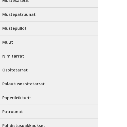
Mustekasetit
Mustepatruunat
Mustepullot
Muut
Nimitarrat
Osoitetarrat
Palautusosoitetarrat
Paperileikkurit
Patruunat
Puhdistuspakkaukset