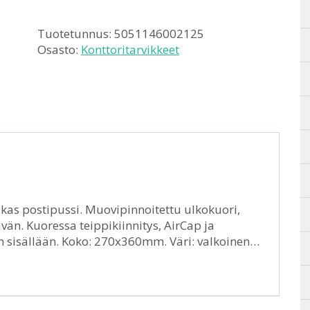
Tuotetunnus:
5051146002125
Osasto:
Konttoritarvikkeet
dukas postipussi. Muovipinnoitettu ulkokuori,
vän. Kuoressa teippikiinnitys, AirCap ja
an sisällään. Koko: 270x360mm. Väri: valkoinen…