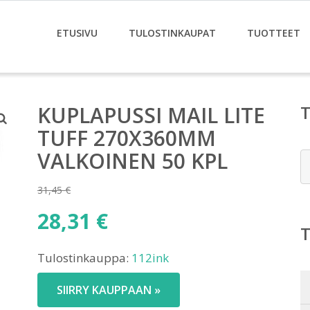
ETUSIVU
TULOSTINKAUPAT
TUOTTEET
KUPLAPUSSI MAIL LITE
TUFF 270X360MM
VALKOINEN 50 KPL
E
31,45
€
Alkuperäinen
28,31
€
hinta
Nykyinen
oli:
Tulostinkauppa:
112ink
hinta
31,45 €.
on:
SIIRRY KAUPPAAN »
28,31 €.