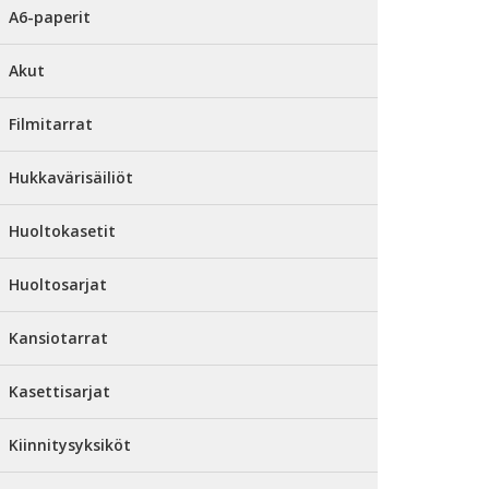
A6-paperit
Akut
Filmitarrat
Hukkavärisäiliöt
Huoltokasetit
Huoltosarjat
Kansiotarrat
Kasettisarjat
Kiinnitysyksiköt