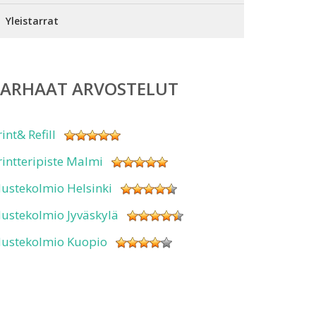
Yleistarrat
PARHAAT ARVOSTELUT
rint& Refill
rintteripiste Malmi
ustekolmio Helsinki
ustekolmio Jyväskylä
ustekolmio Kuopio