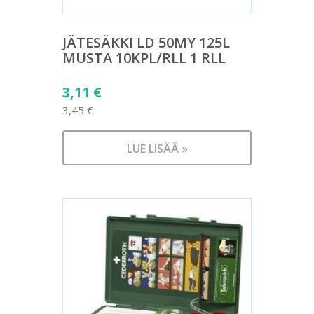
JÄTESÄKKI LD 50MY 125L
MUSTA 10KPL/RLL 1 RLL
Alkuperäinen
3,11
€
hinta
3,45
€
Nykyinen
oli:
hinta
3,45 €.
LUE LISÄÄ »
on:
3,11 €.