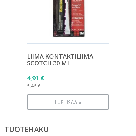
LIIMA KONTAKTILIIMA
SCOTCH 30 ML
Alkuperäinen
4,91
€
hinta
5,46
€
Nykyinen
oli:
hinta
5,46 €.
LUE LISÄÄ »
on:
4,91 €.
TUOTEHAKU