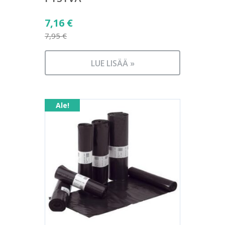
Alkuperäinen
7,16
€
hinta
7,95
€
Nykyinen
oli:
hinta
7,95 €.
LUE LISÄÄ »
on:
7,16 €.
Ale!